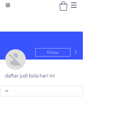
Gems In The Gym
More actions
Follow
daftar judi bola hari ini